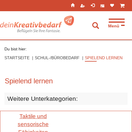
Seitenebreiche:
Zum
Zur
Zur
ist leer
ist l
Inhalt
Hauptnavigation
Footernavigation
Menü
Suche aufkla
Du bist hier:
STARTSEITE
SCHUL-/BÜROBEDARF
SPIELEND LERNEN
Spielend lernen
Weitere Unterkategorien:
Taktile und
sensorische