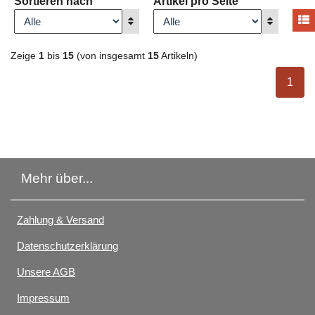
Sortieren nach
Artikel pro Seite
A
Anzeigen
Anzeigen
Zeige
1
bis
15
(von insgesamt
15
Artikeln)
ausge
1
Mehr über...
Zahlung & Versand
Datenschutzerklärung
Unsere AGB
Impressum