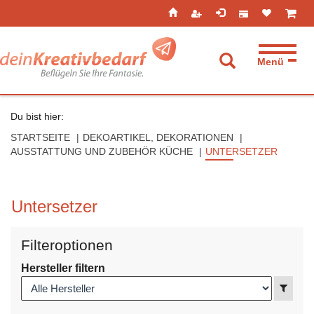
Seitenebreiche:
Zum
Zur
Zur
ist leer
ist l
Inhalt
Hauptnavigation
Footernavigation
Menü
Suche aufkla
Du bist hier:
STARTSEITE
DEKOARTIKEL, DEKORATIONEN
AUSSTATTUNG UND ZUBEHÖR KÜCHE
UNTERSETZER
Untersetzer
Filteroptionen
Hersteller filtern
Anzei