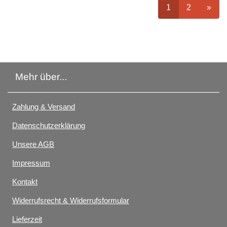
ausgewählt Seit
Seite
auswähle
nächs
1
2
»
Mehr über...
Zahlung & Versand
Datenschutzerklärung
Unsere AGB
Impressum
Kontakt
Widerrufsrecht & Widerrufsformular
Lieferzeit