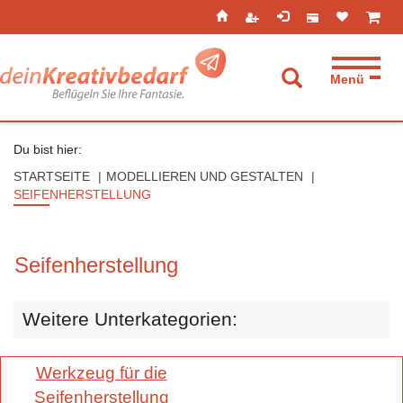
Seitenebreiche:
Zum
Zur
Zur
ist leer
ist l
Inhalt
Hauptnavigation
Footernavigation
Menü
Suche aufkla
Du bist hier:
STARTSEITE
MODELLIEREN UND GESTALTEN
SEIFENHERSTELLUNG
Seifenherstellung
Weitere Unterkategorien:
Werkzeug für die
Seifenherstellung