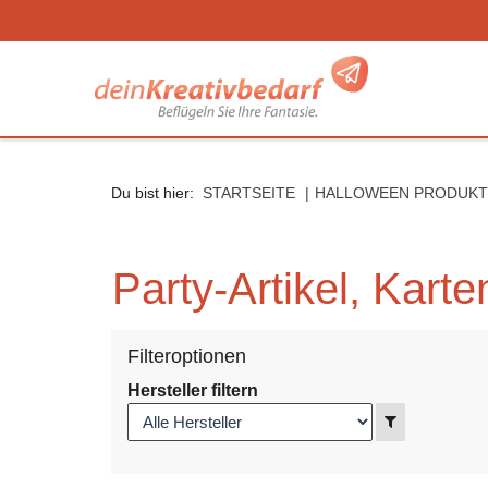
Seitenebreiche:
Zum
Zur
Zur
Inhalt
Hauptnavigation
Footernavigation
Du bist hier:
STARTSEITE
HALLOWEEN PRODUKT
Party-Artikel, Kar
Filteroptionen
Hersteller filtern
Anzeigen