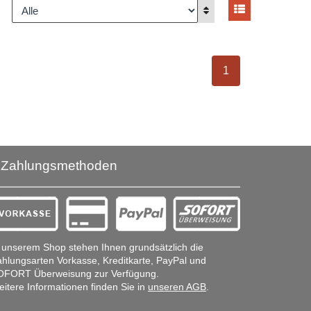
Ansicht umsch
nzeigen
Anzeigen
ausgewählt Seite
1
Zahlungsmethoden
 unserem Shop stehen Ihnen grundsätzlich die
hlungsarten Vorkasse, Kreditkarte, PayPal und
OFORT Überweisung zur Verfügung.
itere Informationen finden Sie in
unseren AGB
.