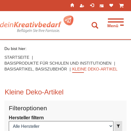
Seitenebreiche:
Zum
Zur
Zur
ist leer
ist l
Inhalt
Hauptnavigation
Footernavigation
Menü
Suche aufkla
Du bist hier:
STARTSEITE
BASISPRODUKTE FÜR SCHULEN UND INSTITUTIONEN
BASISARTIKEL, BASISZUBEHÖR
KLEINE DEKO-ARTIKEL
Kleine Deko-Artikel
Filteroptionen
Hersteller filtern
Anzei