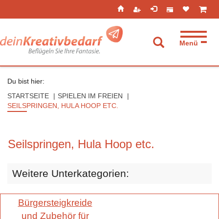
Seitenebreiche:
Zum
Zur
Zur
ist leer
ist l
Inhalt
Hauptnavigation
Footernavigation
Menü
Suche aufkla
Du bist hier:
STARTSEITE
SPIELEN IM FREIEN
SEILSPRINGEN, HULA HOOP ETC.
Seilspringen, Hula Hoop etc.
Weitere Unterkategorien:
Bürgersteigkreide
und Zubehör für