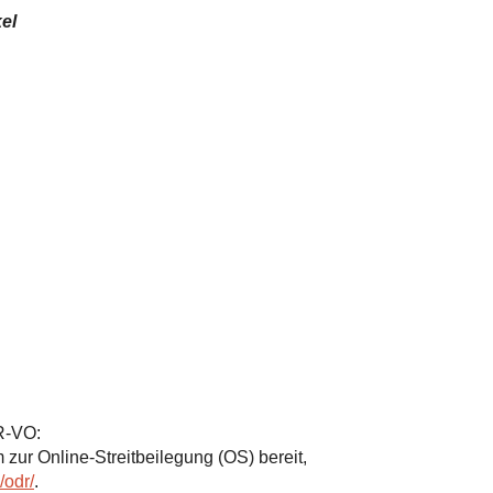
kel
R-VO:
 zur Online-Streitbeilegung (OS) bereit,
/odr/
.