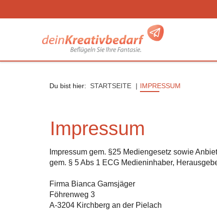
Seitenebreiche:
Zum
Zur
Zur
Inhalt
Hauptnavigation
Footernavigation
Du bist hier:
STARTSEITE
IMPRESSUM
Impressum
Impressum gem. §25 Mediengesetz sowie Anbiete
gem. § 5 Abs 1 ECG Medieninhaber, Herausgeber
Firma Bianca Gamsjäger
Föhrenweg 3
A-3204 Kirchberg an der Pielach