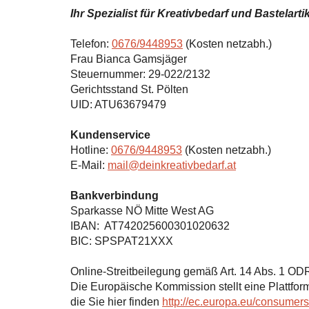
Ihr Spezialist für Kreativbedarf und Bastelarti
Telefon:
0676/9448953
(Kosten netzabh.)
Frau Bianca Gamsjäger
Steuernummer: 29-022/2132
Gerichtsstand St. Pölten
UID: ATU63679479
Kundenservice
Hotline:
0676/9448953
(Kosten netzabh.)
E-Mail:
mail@deinkreativbedarf.at
Bankverbindung
Sparkasse NÖ Mitte West AG
IBAN: AT742025600301020632
BIC: SPSPAT21XXX
Online-Streitbeilegung gemäß Art. 14 Abs. 1 OD
Die Europäische Kommission stellt eine Plattform
die Sie hier finden
http://ec.europa.eu/consumers