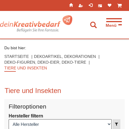
Seitenebreiche:
Zum
Zur
Zur
ist leer
ist l
Inhalt
Hauptnavigation
Footernavigation
Menü
Suche aufkla
Du bist hier:
STARTSEITE
DEKOARTIKEL, DEKORATIONEN
DEKO-FIGUREN, DEKO-EIER, DEKO-TIERE
TIERE UND INSEKTEN
Tiere und Insekten
Filteroptionen
Hersteller filtern
Anzei