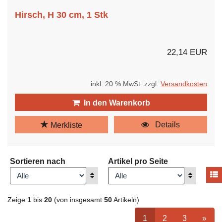
Hirsch, H 30 cm, 1 Stk
22,14 EUR
inkl. 20 % MwSt. zzgl.
Versandkosten
In den Warenkorb
Details
Merkliste
Sortieren nach
Artikel pro Seite
A
Anzeigen
Anzeigen
Zeige
1
bis
20
(von insgesamt
50
Artikeln)
ausgewählt Seite
Seite
auswählen
Seite
auswähle
nächs
1
2
3
»