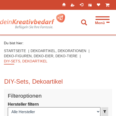
Seitenebreiche:
Zum
Zur
Zur
ist leer
ist l
Inhalt
Hauptnavigation
Footernavigation
Menü
Suche aufkla
Du bist hier:
STARTSEITE
DEKOARTIKEL, DEKORATIONEN
DEKO-FIGUREN, DEKO-EIER, DEKO-TIERE
DIY-SETS, DEKOARTIKEL
DIY-Sets, Dekoartikel
Filteroptionen
Hersteller filtern
Anzei