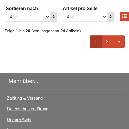
Sortieren nach
Artikel pro Seite
A
Anzeigen
Anzeigen
Zeige
1
bis
20
(von insgesamt
24
Artikeln)
ausgewählt Seit
Seite
auswähle
nächs
1
2
»
Mehr über...
Zahlung & Versand
Datenschutzerklärung
Unsere AGB