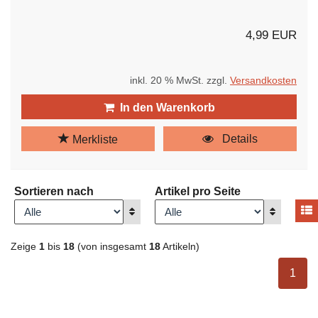
4,99 EUR
inkl. 20 % MwSt. zzgl.
Versandkosten
In den Warenkorb
Details
Merkliste
Sortieren nach
Artikel pro Seite
A
Anzeigen
Anzeigen
Zeige
1
bis
18
(von insgesamt
18
Artikeln)
ausge
1