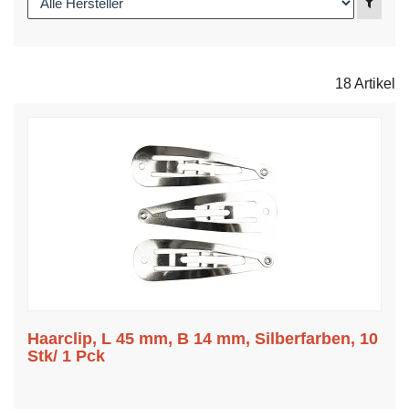
Anzei
18 Artikel
Haarclip, L 45 mm, B 14 mm, Silberfarben, 10
Stk/ 1 Pck