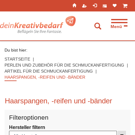
Seitenebreiche:
Zum
Zur
Zur
ist leer
ist l
Inhalt
Hauptnavigation
Footernavigation
Menü
Suche aufkla
Du bist hier:
STARTSEITE
PERLEN UND ZUBEHÖR FÜR DIE SCHMUCKANFERTIGUNG
ARTIKEL FÜR DIE SCHMUCKANFERTIGUNG
HAARSPANGEN, -REIFEN UND -BÄNDER
Haarspangen, -reifen und -bänder
Filteroptionen
Hersteller filtern