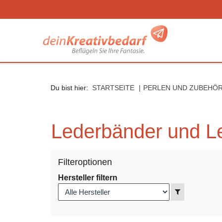
Seitenebreiche:
Zum
Zur
Zur
Inhalt
Hauptnavigation
Footernavigation
Du bist hier:
STARTSEITE
PERLEN UND ZUBEHÖR
Lederbänder und L
Filteroptionen
Hersteller filtern
Anzeigen