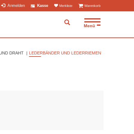
ist leer
ist leer
Anmelden
Kasse
Merkliste
Warenkorb
Menü
Suche aufklappen
 UND DRAHT
LEDERBÄNDER UND LEDERRIEMEN