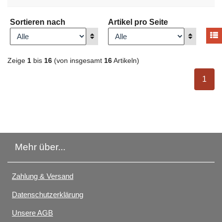
Sortieren nach
Artikel pro Seite
A
Anzeigen
Anzeigen
Zeige
1
bis
16
(von insgesamt
16
Artikeln)
ausge
1
Mehr über...
Zahlung & Versand
Datenschutzerklärung
Unsere AGB