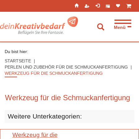
Seitenebreiche:
Zum
Zur
Zur
ist leer
ist l
Inhalt
Hauptnavigation
Footernavigation
Menü
Suche aufkla
Du bist hier:
STARTSEITE
PERLEN UND ZUBEHÖR FÜR DIE SCHMUCKANFERTIGUNG
WERKZEUG FÜR DIE SCHMUCKANFERTIGUNG
Werkzeug für die Schmuckanfertigung
Weitere Unterkategorien:
Werkzeug für die