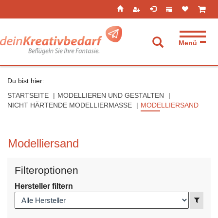
Seitenebreiche:
Zum
Zur
Zur
ist leer
ist l
Inhalt
Hauptnavigation
Footernavigation
Menü
Suche aufkla
Du bist hier:
STARTSEITE
MODELLIEREN UND GESTALTEN
NICHT HÄRTENDE MODELLIERMASSE
MODELLIERSAND
Modelliersand
Filteroptionen
Hersteller filtern
Anzei