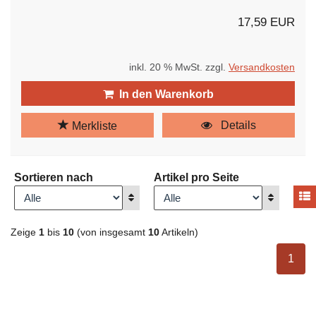
17,59 EUR
inkl. 20 % MwSt. zzgl.
Versandkosten
In den Warenkorb
Details
Merkliste
Sortieren nach
Artikel pro Seite
A
Anzeigen
Anzeigen
Zeige
1
bis
10
(von insgesamt
10
Artikeln)
ausge
1