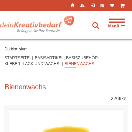
Seitenebreiche:
Zum
Zur
Zur
ist leer
ist l
Inhalt
Hauptnavigation
Footernavigation
Menü
Suche aufkla
Du bist hier:
STARTSEITE
BASISARTIKEL, BASISZUBEHÖR
KLEBER, LACK UND WACHS
BIENENWACHS
Bienenwachs
2 Artikel