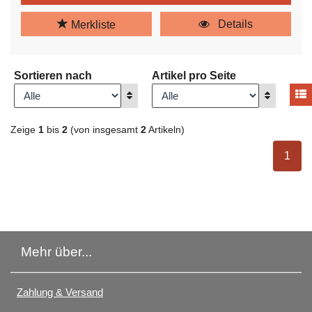
Details
Merkliste
Sortieren nach
Artikel pro Seite
A
Anzeigen
Anzeigen
Zeige
1
bis
2
(von insgesamt
2
Artikeln)
ausge
1
Mehr über...
Zahlung & Versand