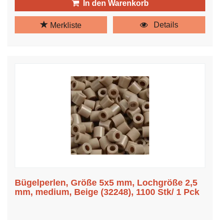
In den Warenkorb
Details
Merkliste
Bügelperlen, Größe 5x5 mm, Lochgröße 2,5
mm, medium, Beige (32248), 1100 Stk/ 1 Pck