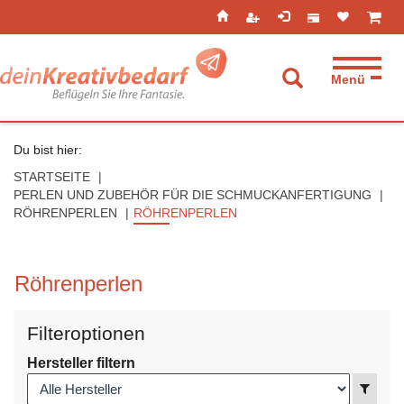
Seitenebreiche:
Zum
Zur
Zur
ist leer
ist l
Inhalt
Hauptnavigation
Footernavigation
Menü
Suche aufkla
Du bist hier:
STARTSEITE
PERLEN UND ZUBEHÖR FÜR DIE SCHMUCKANFERTIGUNG
RÖHRENPERLEN
RÖHRENPERLEN
Röhrenperlen
Filteroptionen
Hersteller filtern
Anzei