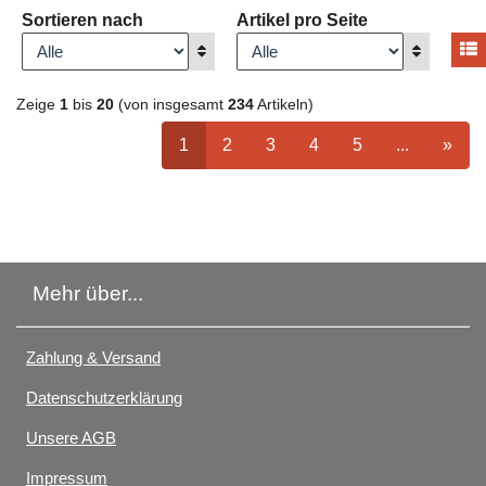
Sortieren nach
Artikel pro Seite
A
Anzeigen
Anzeigen
Zeige
1
bis
20
(von insgesamt
234
Artikeln)
ausgewählt Seite
Seite
auswählen
Seite
auswählen
Seite
auswählen
Seite
auswählen
Nächste 5 S
nächs
1
2
3
4
5
...
»
Mehr über...
Zahlung & Versand
Datenschutzerklärung
Unsere AGB
Impressum