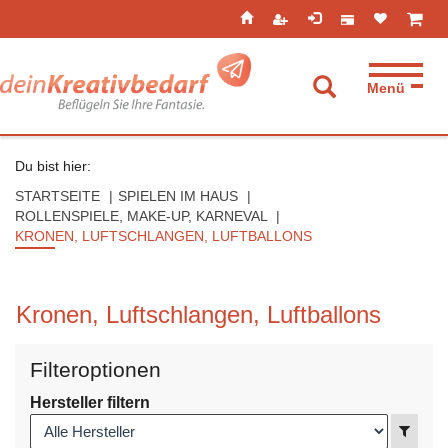
Seitenebreiche:
Zum
Zur
Zur
ist leer
ist l
Inhalt
Hauptnavigation
Footernavigation
Menü
Suche aufkla
Du bist hier:
STARTSEITE
SPIELEN IM HAUS
ROLLENSPIELE, MAKE-UP, KARNEVAL
KRONEN, LUFTSCHLANGEN, LUFTBALLONS
Kronen, Luftschlangen, Luftballons
Filteroptionen
Hersteller filtern
Anzei