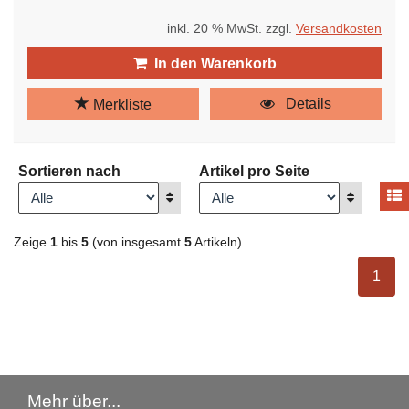
inkl. 20 % MwSt. zzgl.
Versandkosten
In den Warenkorb
Details
Merkliste
Sortieren nach
Artikel pro Seite
A
Anzeigen
Anzeigen
Zeige
1
bis
5
(von insgesamt
5
Artikeln)
ausge
1
Mehr über...