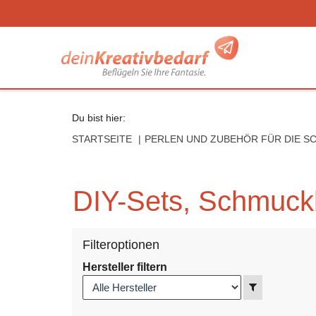
Seitenebreiche:
Zum
Zur
Zur
Inhalt
Hauptnavigation
Footernavigation
Du bist hier:
STARTSEITE
PERLEN UND ZUBEHÖR FÜR DIE 
DIY-Sets, Schmuc
Filteroptionen
Hersteller filtern
Anzeigen