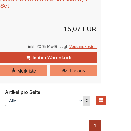
Set
15,07 EUR
inkl. 20 % MwSt. zzgl.
Versandkosten
In den Warenkorb
Details
Merkliste
Artikel pro Seite
Ansicht umsch
nzeigen
Anzeigen
ausgewählt Seite
1