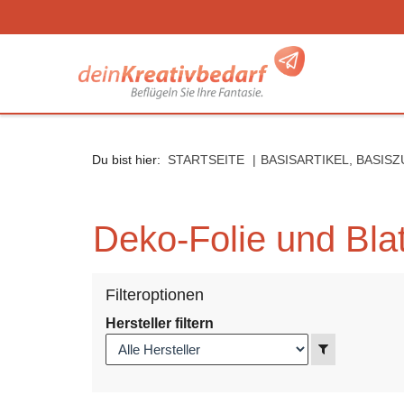
Seitenebreiche:
Zum
Zur
Zur
Inhalt
Hauptnavigation
Footernavigation
Du bist hier:
STARTSEITE
BASISARTIKEL, BASIS
Deko-Folie und Blat
Filteroptionen
Hersteller filtern
Anzeigen