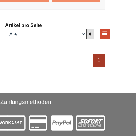
Artikel pro Seite
Ansicht umsch
nzeigen
Anzeigen
ausgewählt Seite
1
Zahlungsmethoden