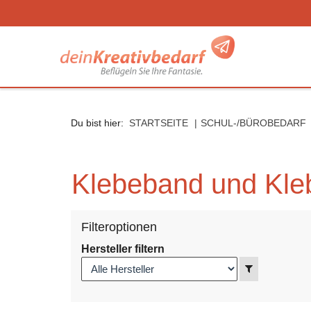
Seitenebreiche:
Zum
Zur
Zur
Inhalt
Hauptnavigation
Footernavigation
Du bist hier:
STARTSEITE
SCHUL-/BÜROBEDARF
Klebeband und Kl
Filteroptionen
Hersteller filtern
Anzeigen