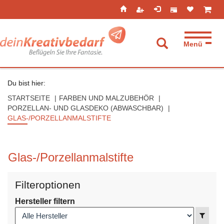
Seitenebreiche:
Zum
Zur
Zur
ist leer
ist l
Inhalt
Hauptnavigation
Footernavigation
Menü
Suche aufkla
Du bist hier:
STARTSEITE
FARBEN UND MALZUBEHÖR
PORZELLAN- UND GLASDEKO (ABWASCHBAR)
GLAS-/PORZELLANMALSTIFTE
Glas-/Porzellanmalstifte
Filteroptionen
Hersteller filtern
Anzei