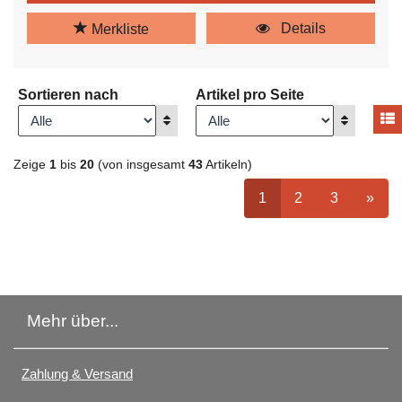
Details
Merkliste
Sortieren nach
Artikel pro Seite
A
Anzeigen
Anzeigen
Zeige
1
bis
20
(von insgesamt
43
Artikeln)
ausgewählt Seite
Seite
auswählen
Seite
auswähle
nächs
1
2
3
»
Mehr über...
Zahlung & Versand