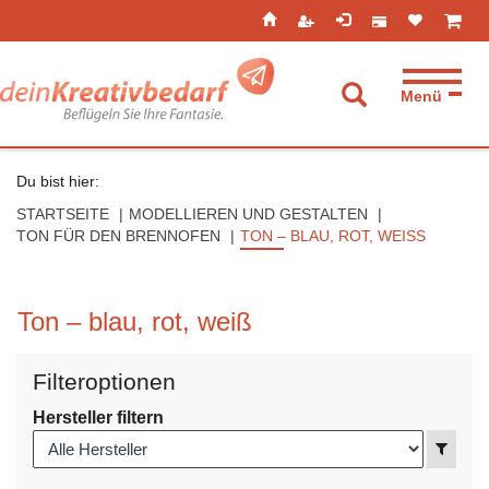
Seitenebreiche:
Zum
Zur
Zur
ist leer
ist l
Inhalt
Hauptnavigation
Footernavigation
Menü
Suche aufkla
Du bist hier:
STARTSEITE
MODELLIEREN UND GESTALTEN
TON FÜR DEN BRENNOFEN
TON – BLAU, ROT, WEISS
Ton – blau, rot, weiß
Filteroptionen
Hersteller filtern
Anzei