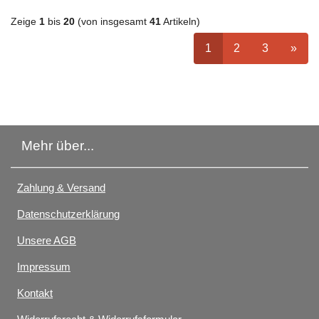
Zeige
1
bis
20
(von insgesamt
41
Artikeln)
ausgewählt Seite
Seite
auswählen
Seite
auswähle
nächs
1
2
3
»
Mehr über...
Zahlung & Versand
Datenschutzerklärung
Unsere AGB
Impressum
Kontakt