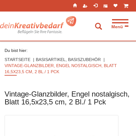
Seitenebreiche:
Zum
Zur
Zur
ist leer
ist l
Inhalt
Hauptnavigation
Footernavigation
Menü
Suche aufkla
Du bist hier:
STARTSEITE
BASISARTIKEL, BASISZUBEHÖR
VINTAGE-GLANZBILDER, ENGEL NOSTALGISCH, BLATT
16,5X23,5 CM, 2 BL./ 1 PCK
Vintage-Glanzbilder, Engel nostalgisch,
Blatt 16,5x23,5 cm, 2 Bl./ 1 Pck