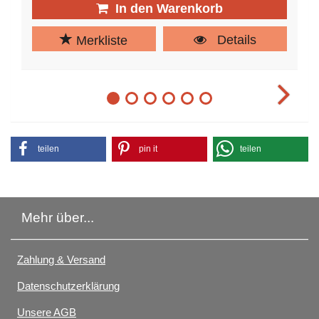
In den Warenkorb
Details
Merkliste
Zum Element 1 springen
Zum Element 2 springen
Zum Element 3 springen
Zum Element 4 springen
Zum Element 5 springen
Zum Element 6 spring
teilen
pin it
teilen
Mehr über...
Zahlung & Versand
Datenschutzerklärung
Unsere AGB